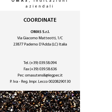
OMAS
, indicazioni
aziendali
COORDINATE
OMAS S.r.l.
Via Giacomo Matteotti, 1/C
23877 Paderno D’Adda (LC) Italia
Tel. (+39)
039.58.094
Fax (+39)
039.58.636
Pec:
omasutensili@legpec.it
P. Iva - Reg. Impr. Lecco
00208290130